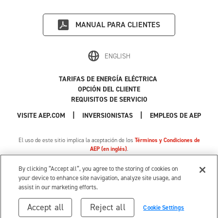
MANUAL PARA CLIENTES
ENGLISH
TARIFAS DE ENERGÍA ELÉCTRICA
OPCIÓN DEL CLIENTE
REQUISITOS DE SERVICIO
|
|
|
VISITE AEP.COM
INVERSIONISTAS
EMPLEOS DE AEP
El uso de este sitio implica la aceptación de los
Términos y Condiciones de
AEP (en inglés)
.
Política de Privacidad
|
Cookie Settings
|
Sus opciones de privacidad
By clicking “Accept all”, you agree to the storing of cookies on
© 1996-2026 American Electric Power. Todos los Derechos Reservados.
your device to enhance site navigation, analyze site usage, and
assist in our marketing efforts.
Accept all
Reject all
Cookie Settings