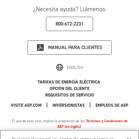
¿Necesita ayuda? Llámenos.
800-672-2231
MANUAL PARA CLIENTES
ENGLISH
TARIFAS DE ENERGÍA ELÉCTRICA
OPCIÓN DEL CLIENTE
REQUISITOS DE SERVICIO
|
|
|
VISITE AEP.COM
INVERSIONISTAS
EMPLEOS DE AEP
El uso de este sitio implica la aceptación de los
Términos y Condiciones de
AEP (en inglés)
.
Política de Privacidad
|
Cookie Settings
|
Sus opciones de privacidad