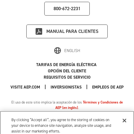
800-672-2231
MANUAL PARA CLIENTES
ENGLISH
TARIFAS DE ENERGÍA ELÉCTRICA
OPCIÓN DEL CLIENTE
REQUISITOS DE SERVICIO
|
|
|
VISITE AEP.COM
INVERSIONISTAS
EMPLEOS DE AEP
El uso de este sitio implica la aceptación de los
Términos y Condiciones de
AEP (en inglés)
.
Política de Privacidad
|
Cookie Settings
|
Sus opciones de privacidad
By clicking “Accept all”, you agree to the storing of cookies on
© 1996-2026 American Electric Power. Todos los Derechos Reservados.
your device to enhance site navigation, analyze site usage, and
assist in our marketing efforts.