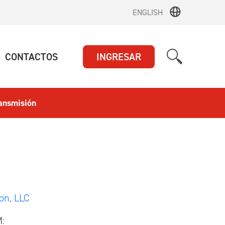
ENGLISH
UAL)
(ACTUAL)
CONTACTOS
INGRESAR
ansmisión
on, LLC
M: