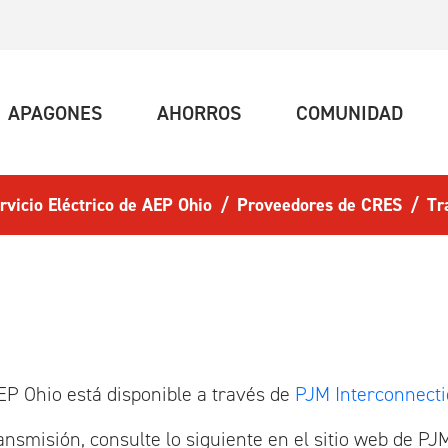
UAL)
(ACTUAL)
(ACTUAL)
(ACT
APAGONES
AHORROS
COMUNIDAD
rvicio Eléctrico de AEP Ohio
Proveedores de CRES
Tr
AEP Ohio está disponible a través de
PJM Interconnecti
nsmisión, consulte lo siguiente en el sitio web de PJ