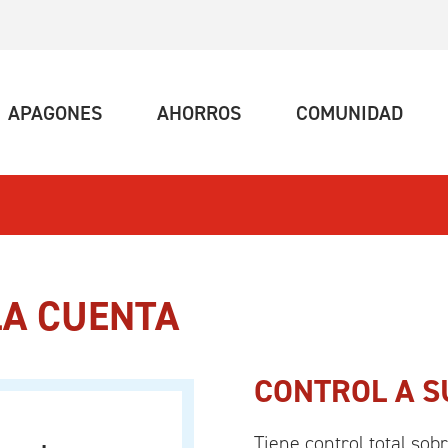
UAL)
(ACTUAL)
(ACTUAL)
(ACT
APAGONES
AHORROS
COMUNIDAD
LA CUENTA
CONTROL A S
Tiene control total so